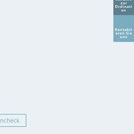
zur
betreut
. Vom richtigen
Ordinati
on
postoperativen Konzept
ührt
hin bis zu
regelmäßigen
Kontakti
 der
Kontrollen
.
eren Sie
uns
Kompressionsstrümpf
e
Wundkontrollen
Postoperative
Betreuung
g
Besenreiser-
Behandlung
encheck