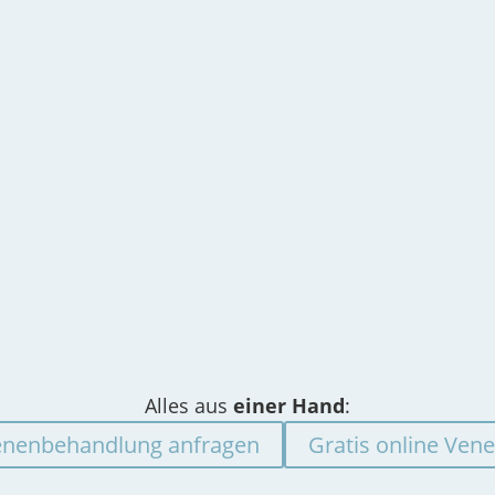
einzelnen Patienten
Therapien können
ugeschnitten und wird
ambulant
ohne
emeinsam besprochen.
Übernachtung durchgef
werden und erfolgen
in
ndividuell
Ordination
.
aßgeschneidertes
Behandlungskonzept
Lasertherapie
(EVLA)
Radiofrequenzablatio
n (
RFA
)
Schaumsklerosierun
Seitenast-Exhairese
Besenreiser spritzen
Alles aus
einer Hand
:
Venenbehandlung anfragen
Gratis online Ven