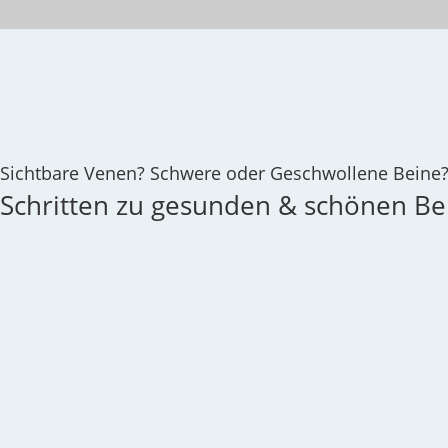
Sichtbare Venen? Schwere oder Geschwollene Beine
 Schritten zu gesunden & schönen B
2. Beratung
3. Therapi
ie Empfehlung für das
Es stehen
unterschiedl
andlungskonzept erfolgt
Behandlungsoptionen
mer
individuell
auf den
Verfügung. Die angebot