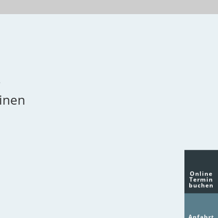
?
einen
e
4. Nachsorge
Online
Termin
iche
Nach der Behandlung
buchen
zur
werden Sie
weiter von Dr.
enen
Borhanian begleitet und
Anfahrt