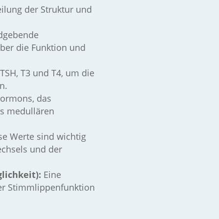
ilung der Struktur und
ldgebende
ber die Funktion und
SH, T3 und T4, um die
n.
Hormons, das
es medullären
e Werte sind wichtig
echsels und der
ichkeit):
Eine
er Stimmlippenfunktion