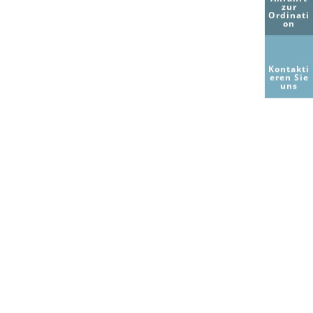
zur
Ordinati
on
Kontakti
eren Sie
uns