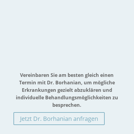
vollkommen schmerzlos gestaltet
. Mit diesem
Rohr kann der
Enddarm
vom Arzt genau
eingesehen werden. Es lassen sich
Entzündungen
,
Hämorrhoiden
und
Fissuren
genau beurteilen.
Eine eventuelle
Gummibandligatur
kann
umgehend erfolgen, ohne neuerliches Einführen
des Proktoskops.
Vereinbaren Sie am besten gleich einen
Termin mit Dr. Borhanian, um mögliche
Erkrankungen gezielt abzuklären und
individuelle Behandlungsmöglichkeiten zu
besprechen.
Jetzt Dr. Borhanian anfragen