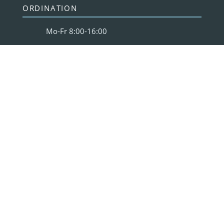
ORDINATION
Mo-Fr 8:00-16:00
Rainbergstrasse 3a
5020 Salzburg
Routenplanung
Information Ausfallhonorar
RECHTLICHES
Impressum
Datenschutz
Cookies